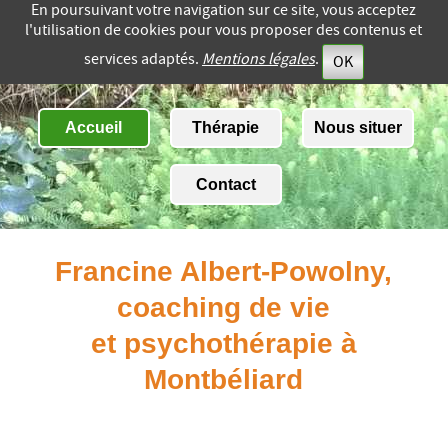
En poursuivant votre navigation sur ce site, vous acceptez
l'utilisation de cookies pour vous proposer des contenus et
services adaptés.
Mentions légales
.
OK
Accueil
Thérapie
Nous situer
Contact
Francine Albert-Powolny,
coaching de vie
et psychothérapie à
Montbéliard